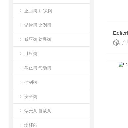
止回阀 开/关阀
温控阀 比例阀
减压阀 防爆阀
产
泄压阀
截止阀 气动阀
控制阀
安全阀
蜗壳泵 自吸泵
螺杆泵