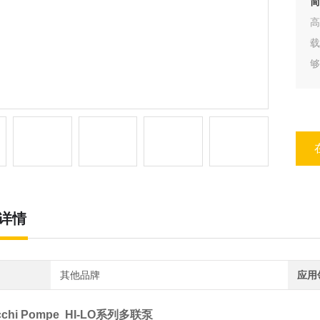
简
高
够
详情
其他品牌
应用
cchi Pompe HI-LO系列多联泵