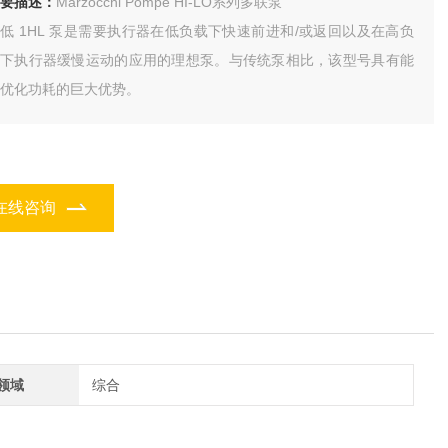
要描述：
Marzocchi Pompe HI-LO系列多联泵
低 1HL 泵是需要执行器在低负载下快速前进和/或返回以及在高负
载下执行器缓慢运动的应用的理想泵。与传统泵相比，该型号具有能
优化功耗的巨大优势。
在线咨询
领域
综合