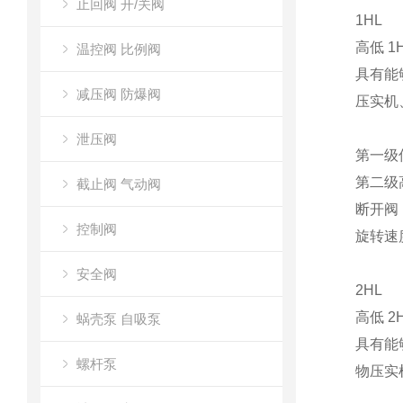
止回阀 开/关阀
1HL
高低 
温控阀 比例阀
具有能
减压阀 防爆阀
压实机
泄压阀
第一级低流
第二级高流
截止阀 气动阀
断开阀：
控制阀
旋转速度：
安全阀
2HL
高低 
蜗壳泵 自吸泵
具有能
螺杆泵
物压实