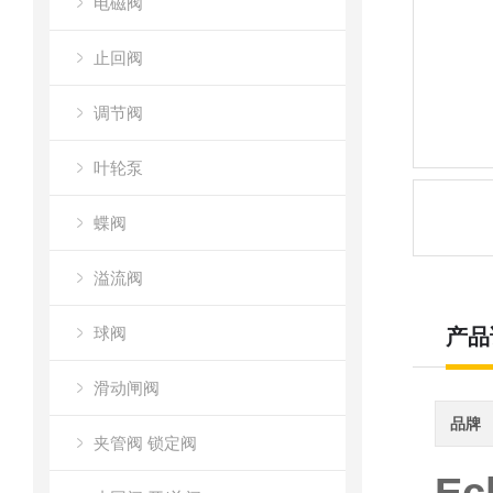
电磁阀
止回阀
调节阀
叶轮泵
蝶阀
溢流阀
球阀
产品
滑动闸阀
品牌
夹管阀 锁定阀