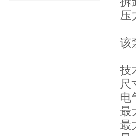
拆
压
该泵
技
尺寸
电气
最
最