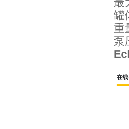
最
罐
重
泵
E
在线