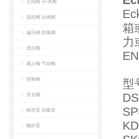
E
止回阀 开/关阀
E
温控阀 比例阀
箱
减压阀 防爆阀
力
泄压阀
EN
截止阀 气动阀
控制阀
型
DS
安全阀
SP
蜗壳泵 自吸泵
KD
螺杆泵