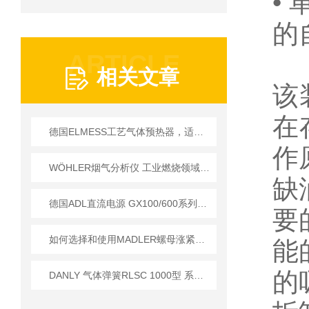
•
的
ARTICLE
相关文章
该
在
德国ELMESS工艺气体预热器，适配工业严苛工况
作
WÖHLER烟气分析仪 工业燃烧领域应用技术详解
缺
德国ADL直流电源 GX100/600系列技术参数详解
要
如何选择和使用MADLER螺母涨紧套以提高生产效率？
能
的
DANLY 气体弹簧RLSC 1000型 系列 外壳长度越短初始力越大