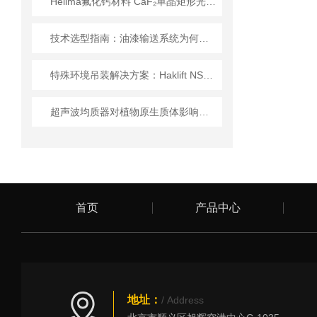
Hellma氟化钙材料 CaF₂单晶矩形光学元件 技术特性与应用解析
技术选型指南：油漆输送系统为何优先选 Elaflex ROTEX 膨胀节？
特殊环境吊装解决方案：Haklift NS8P121 起重螺栓技术参数全解析
超声波均质器对植物原生质体影响的研究
首页
产品中心
地址：
/ Address