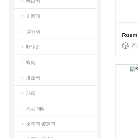
电磁阀
止回阀
调节阀
产
叶轮泵
蝶阀
溢流阀
球阀
滑动闸阀
夹管阀 锁定阀