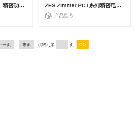
ZES ZImmer LMG671 精密功率分析仪
ZES ZImmer PCT系列精密电流传感器
产品型号：
下一页
末页
跳转到第
页