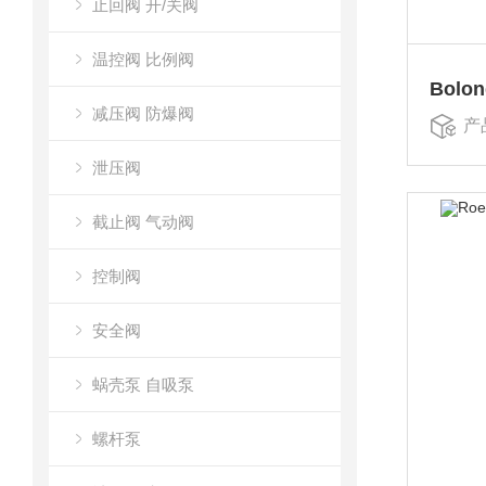
止回阀 开/关阀
温控阀 比例阀
Bolo
减压阀 防爆阀
产
泄压阀
截止阀 气动阀
控制阀
安全阀
蜗壳泵 自吸泵
螺杆泵