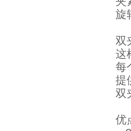
夹
旋
双
这
每
提
双
优