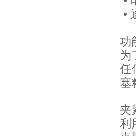
•
•
功
为
任
塞
夹
利