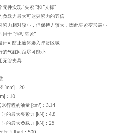
个元件实现 "夹紧 "和 "支撑"
许的负载力最大可达夹紧力的五倍
于夹紧力相对较小，但保持力较大，因此夹紧变形最小
适用于 "浮动夹紧"
塞设计可防止液体渗入弹簧区域
紧行的气缸间距尽可能小
使用无管夹具
数
 [mm]：20
m]：10
毫米行程的油量 [cm³]：3.14
ar 时的最大夹紧力 [kN]：4.8
ar 时的最大负载力 [kN]：25
压力 [bar]：500