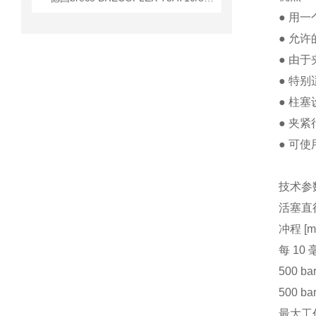
● 用一
● 允
● 由
● 特别
● 柱
● 夹
● 可
技术参
活塞直径
冲程 [m
每 10 
500 b
500 b
最大工作