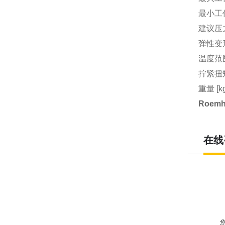
最小工作
建议压力范
弹性变形 
温度范围 
拧紧扭矩
重量 [k
Roem
在线