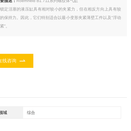
要描述：
Roemheld B1.711系列螺纹体气缸
带锁定活塞的液压缸具有相对较小的夹紧力，但在相反方向上具有较
的保持力。因此，它们特别适合以最小变形夹紧薄壁工件以及“浮动
紧"。
在线咨询
领域
综合