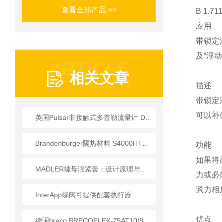
查看全部产品 >>
B 1.
应用
带锁定
及“浮动
ARTICLE
相关文章
描述
带锁定
可以补
英国Pulsar非接触式多普勒流量计 DFM 6.1系列技术参数
Brandenburger隔热材料 S4000HT型号技术参数及应用解析
功能
如果将
MADLER螺母涨紧套：设计原理与材料特性
力或必
紧力相
InterApp蝶阀可提供配套执行器
优点
德国breco BRECOFLEX-75AT10/8360同步带 应用技术解析