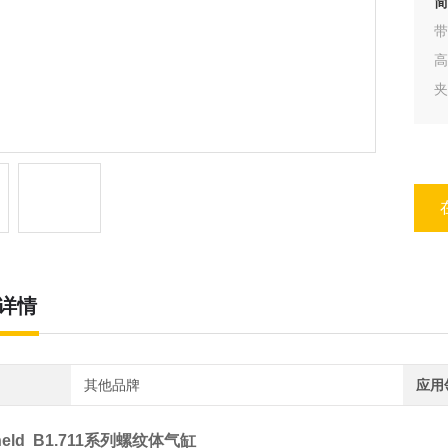
简
高
夹
详情
其他品牌
应用
held B1.711系列螺纹体气缸