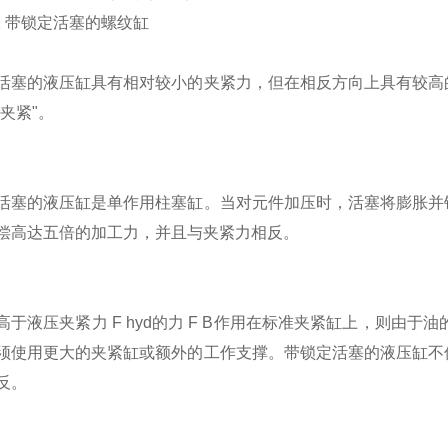
711 带锁定活塞的螺纹缸
活塞的液压缸具有相对较小的夹紧力，但在相反方向上具有较高
夹紧"。
活塞的液压缸是单作用柱塞缸。当对元件加压时，活塞将膨胀并
偿高达五倍的加工力，并且与夹紧力相反。
高于液压夹紧力 F hyd的力 F B作用在标准夹紧缸上，则由
须使用更大的夹紧缸或额外的工作支撑。带锁定活塞的液压缸不
反。