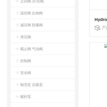
止回阀 开/关阀
温控阀 比例阀
Hydr
减压阀 防爆阀
产
泄压阀
截止阀 气动阀
控制阀
安全阀
蜗壳泵 自吸泵
螺杆泵