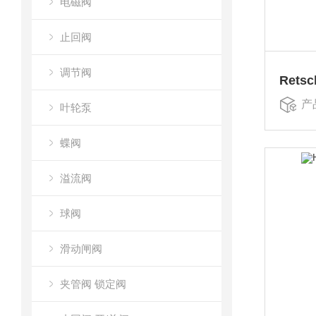
电磁阀
止回阀
调节阀
Rets
产
叶轮泵
蝶阀
溢流阀
球阀
滑动闸阀
夹管阀 锁定阀