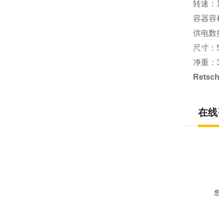
转速：11
容器容积：
供电数据
尺寸：58
净重：33
Rets
在线