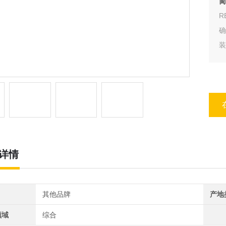
简
R
装
详情
其他品牌
产地
领域
综合