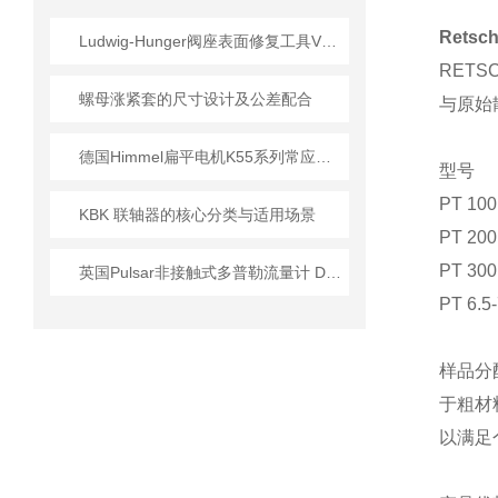
Rets
Ludwig-Hunger阀座表面修复工具VDS1A系列参数介绍
RET
螺母涨紧套的尺寸设计及公差配合
与原始
德国Himmel扁平电机K55系列常应用哪些行业?
型号
PT 100
KBK 联轴器的核心分类与适用场景
PT 200
PT 300
英国Pulsar非接触式多普勒流量计 DFM 6.1系列技术参数
PT 6.5
样品分
于粗材
以满足