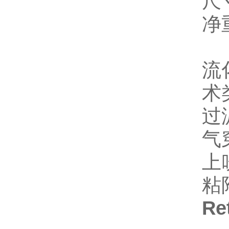
尺寸
净重
流
术
过
气
上
粘
Re