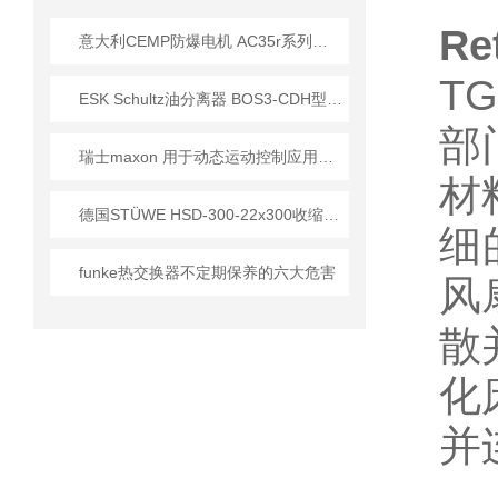
Re
意大利CEMP防爆电机 AC35r系列技术优势及应用
T
ESK Schultz油分离器 BOS3-CDH型号技术参数分析
部
瑞士maxon 用于动态运动控制应用的直流电机选择
材
德国STÜWE HSD-300-22x300收缩盘 重载传动无键连接应用解决方案
细
funke热交换器不定期保养的六大危害
风
散
化
并