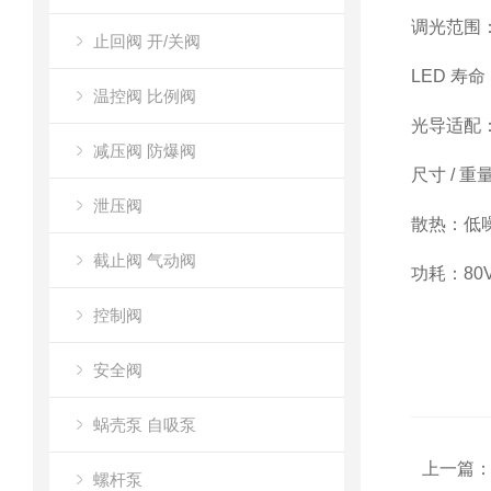
调光范围
止回阀 开/关阀
LED 寿命
温控阀 比例阀
光导适配
减压阀 防爆阀
尺寸 / 重
泄压阀
散热
：低
截止阀 气动阀
功耗
：80
控制阀
安全阀
蜗壳泵 自吸泵
上一篇
螺杆泵