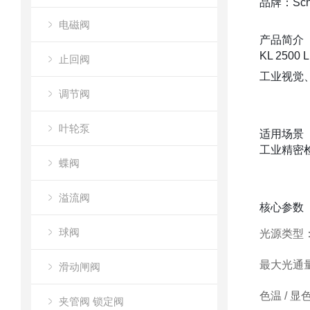
品牌：Sch
电磁阀
产品简介
KL 25
止回阀
工业视觉
调节阀
叶轮泵
适用场景
工业精密
蝶阀
溢流阀
核心参数
球阀
光源类型
最大光通
滑动闸阀
色温 / 显
夹管阀 锁定阀