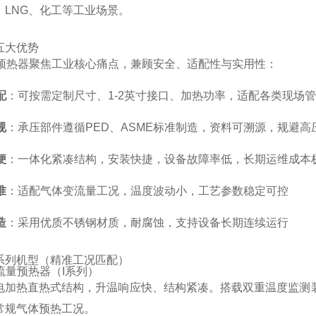
、LNG、化工等工业场景。
五大优势
SS预热器聚焦工业核心痛点，兼顾安全、适配性与实用性：
配
：可按需定制尺寸、1-2英寸接口、加热功率，适配各类现场
规
：承压部件遵循PED、ASME标准制造，资料可溯源，规避高
便
：一体化紧凑结构，安装快捷，设备故障率低，长期运维成本
准
：适配气体变流量工况，温度波动小，工艺参数稳定可控
造
：采用优质不锈钢材质，耐腐蚀，支持设备长期连续运行
系列机型（精准工况匹配）
式流量预热器（I系列）
电加热直热式结构，升温响应快、结构紧凑。搭载双重温度监测装置
常规气体预热工况。