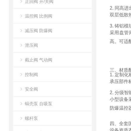
止回阀 开/关阀
2. 同高
双层低散
温控阀 比例阀
3. 铸铝
减压阀 防爆阀
采用盘管
高。可适
泄压阀
截止阀 气动阀
三、材质
控制阀
1. 定制
承压部件
安全阀
2. 分级
小型设备
蜗壳泵 自吸泵
防爆温控
螺杆泵
四、全套
设备资质