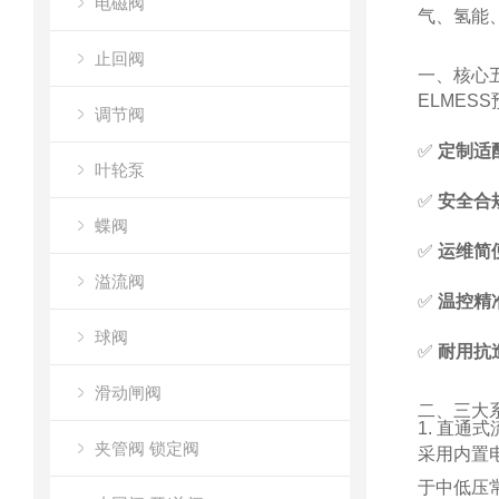
电磁阀
气、氢能
止回阀
一、核心
ELME
调节阀
✅
定制适
叶轮泵
✅
安全合
蝶阀
✅
运维简
溢流阀
✅
温控精
球阀
✅
耐用抗
滑动闸阀
二、三大
1. 直通
夹管阀 锁定阀
采用内置
于中低压