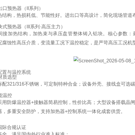
进出口预热器（II系列）
热结构，热损耗低、节能性好。进出口等高设计，简化现场管道
模块式预热器（III系列·高压主力）
间接加热结构，加热束与承压盘管整体铸入铝块。核心参数：最高
配腐蚀性高压介质，变流量工况下温控稳定，是严苛高压工况机
配置与温控系统
化材质选型
标配321/316不锈钢，可定制特种合金；设备外壳、接线盒可
智能温控
采用防爆温控器+接触器简易控制，性价比高；大型设备搭载晶
器，多重安全防护，支持加热器+控制系统一体化成套供货。
国际合规认证
齐全，满足国内外行业准入标准：