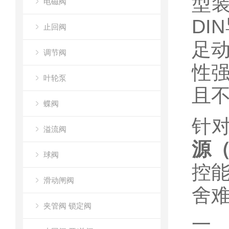
型
电磁阀
DI
止回阀
足
调节阀
性
叶轮泵
且
蝶阀
针对
溢流阀
源（
球阀
控
滑动闸阀
舍
夹管阀 锁定阀
一