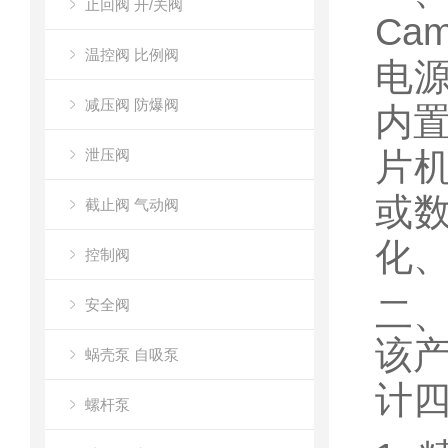
止回阀 开/关阀
Ca
温控阀 比例阀
电源
减压阀 防爆阀
内置
泄压阀
片机
或
截止阀 气动阀
化
控制阀
二
安全阀
该
蜗壳泵 自吸泵
计
螺杆泵