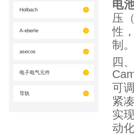
电
Holbach
压
性
A-eberle
制
asecos
四
Ca
电子电气元件
可调
导轨
紧
实
动