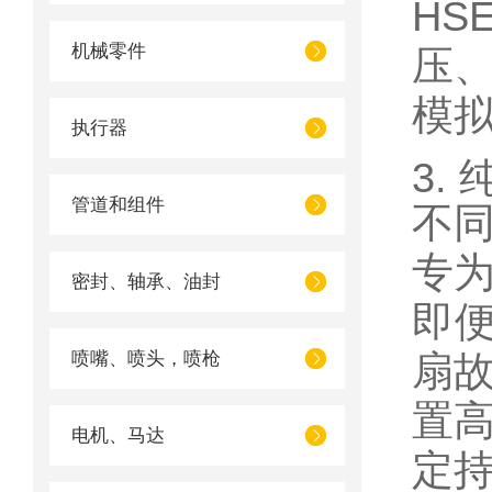
HS
机械零件
压
模
执行器
3.
管道和组件
不
专
密封、轴承、油封
即便
喷嘴、喷头，喷枪
扇
置
电机、马达
定