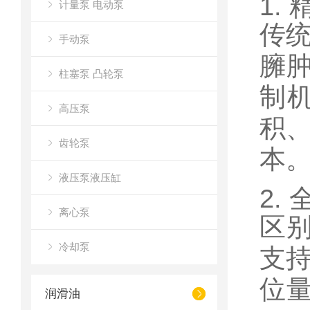
1.
计量泵 电动泵
传
手动泵
臃肿
柱塞泵 凸轮泵
制
高压泵
积
齿轮泵
本
液压泵液压缸
2.
离心泵
区别
冷却泵
支
位
润滑油