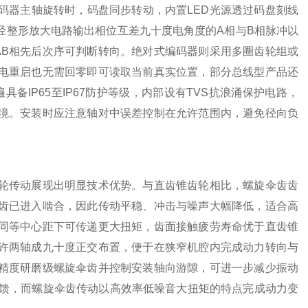
码器主轴旋转时，码盘同步转动，内置LED光源透过码盘刻线
经整形放大电路输出相位互差九十度电角度的A相与B相脉冲以
AB相先后次序可判断转向。绝对式编码器则采用多圈齿轮组或
电重启也无需回零即可读取当前真实位置，部分总线型产品还
普遍具备IP65至IP67防护等级，内部设有TVS抗浪涌保护电路，
境。安装时应注意轴对中误差控制在允许范围内，避免径向负
传动展现出明显技术优势。与直齿锥齿轮相比，螺旋伞齿齿
齿已进入啮合，因此传动平稳、冲击与噪声大幅降低，适合高
同等中心距下可传递更大扭矩，齿面接触疲劳寿命优于直齿锥
许两轴成九十度正交布置，便于在狭窄机腔内完成动力转向与
精度研磨级螺旋伞齿并控制安装轴向游隙，可进一步减少振动
馈，而螺旋伞齿传动以高效率低噪音大扭矩的特点完成动力变