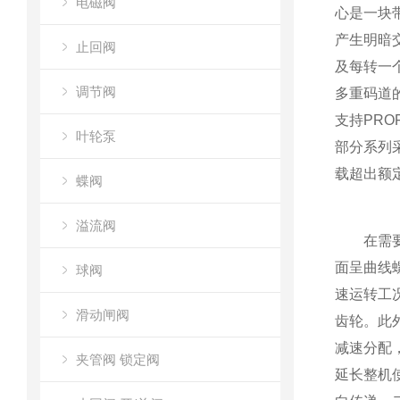
电磁阀
心是一块
产生明暗
止回阀
及每转一
调节阀
多重码道
支持PRO
叶轮泵
部分系列
载超出额
蝶阀
溢流阀
在需要与
面呈曲线
球阀
速运转工
滑动闸阀
齿轮。此
减速分配
夹管阀 锁定阀
延长整机