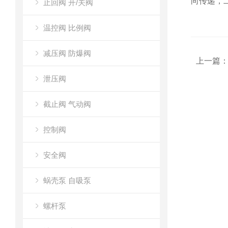
向传递，
止回阀 开/关阀
温控阀 比例阀
减压阀 防爆阀
上一篇
泄压阀
截止阀 气动阀
控制阀
安全阀
蜗壳泵 自吸泵
螺杆泵