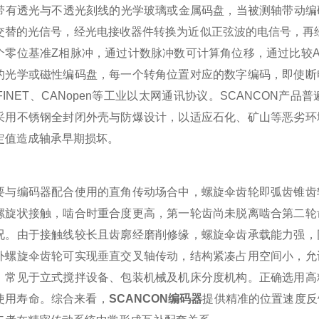
带有透光与不透光刻线的光学玻璃或金属码盘，当被测轴带动编
交替的光信号，经光电接收器件转换为近似正弦波的电信号，再
个零位基准Z相脉冲，通过计数脉冲数可计算角位移，通过比较
的光学或磁性编码盘，每一个转角位置对应的数字编码，即使断
FINET、CANopen等工业以太网通讯协议。SCANCON产品
采用不锈钢全封闭外壳与防爆设计，以适应石化、矿山等恶劣环
定值造成轴承早期损坏。
编码器配合使用的直角传动场合中，螺旋伞齿轮即弧齿锥齿轮
螺旋状接触，啮合时重合度更高，第一轮齿尚未脱离啮合第二轮
况。由于接触线较长且齿廓经磨削修缘，螺旋伞齿承载能力强，
外螺旋伞齿轮可实现垂直交叉轴传动，结构紧凑占用空间小，允
，常见于立式搅拌设备、包装机械及机床分度机构。正确选用高
使用寿命。综合来看，
SCANCON编码器
提供精准的位置速度反