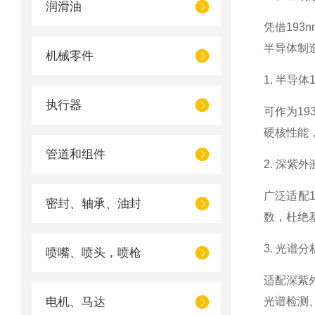
润滑油
凭借193
半导体制
机械零件
1. 半导
执行器
可作为19
硬核性能
管道和组件
2. 深紫
广泛适配
密封、轴承、油封
数，杜绝
3. 光谱
喷嘴、喷头，喷枪
适配深紫
电机、马达
光谱检测