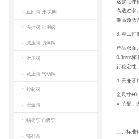
这款元件搭
高透过率
止回阀 开/关阀
期高频激
温控阀 比例阀
3. 精工
减压阀 防爆阀
产品双面
0.8m
泄压阀
行稳定性
截止阀 气动阀
4. 高兼
控制阀
全尺寸±
可装配，
安全阀
蜗壳泵 自吸泵
二、标准
螺杆泵