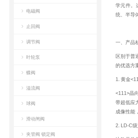
学元件。
电磁阀
统、半导
止回阀
调节阀
一、产品
区别于普通
叶轮泵
的优选方
蝶阀
1. 黄金
溢流阀
<111>
带超低应
球阀
成像性能
滑动闸阀
2. LD
夹管阀 锁定阀