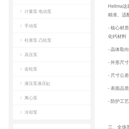
Hellm
计量泵 电动泵
精准、适
手动泵
- 核心材
化钙材料
柱塞泵 凸轮泵
- 晶体取
高压泵
- 外形尺
齿轮泵
- 尺寸
液压泵液压缸
- 表面
离心泵
- 防护
冷却泵
三、全场