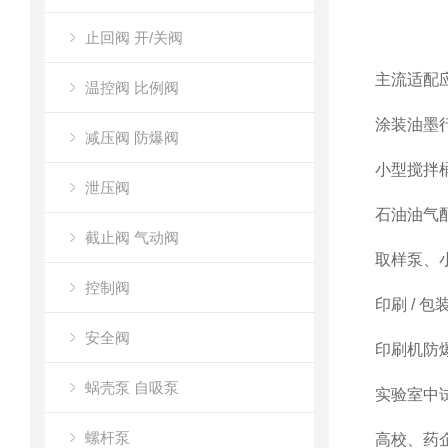
止回阀 开/关阀
主流适配
温控阀 比例阀
涂装油墨
减压阀 防爆阀
小型搅拌
泄压阀
石油油气
截止阀 气动阀
取样泵、
控制阀
印刷 / 
安全阀
印刷机防
蜗壳泵 自吸泵
实验室中
螺杆泵
高校、药