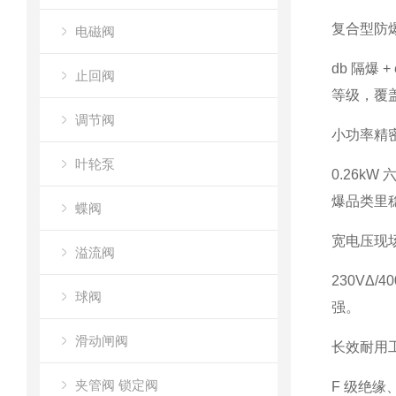
复合型防
电磁阀
db 隔爆
止回阀
等级，覆
调节阀
小功率精
叶轮泵
0.26k
爆品类里
蝶阀
宽电压现
溢流阀
230VΔ
球阀
强。
滑动闸阀
长效耐用
夹管阀 锁定阀
F 级绝缘