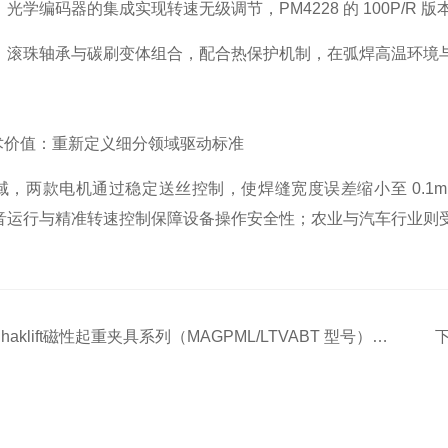
光学编码器的集成实现转速无级调节，PM4228 的 100P/R 版
：滚珠轴承与碳刷变体组合，配合热保护机制，在弧焊高温环境
技术价值：重新定义细分领域驱动标准
域，两款电机通过稳定送丝控制，使焊缝宽度误差缩小至 0.1m
音运行与精准转速控制保障设备操作安全性；农业与汽车行业则
：
haklift磁性起重夹具系列（MAGPML/LTVABT 型号）技术规格与安全规范详解