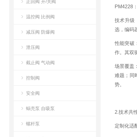
止回阀 开/关阀
PM422
温控阀 比例阀
技术升级：
选，编码器
减压阀 防爆阀
性能突破：
泄压阀
作。其双
截止阀 气动阀
场景覆盖
难题；同
控制阀
势。
安全阀
蜗壳泵 自吸泵
2.技术
螺杆泵
定制化适