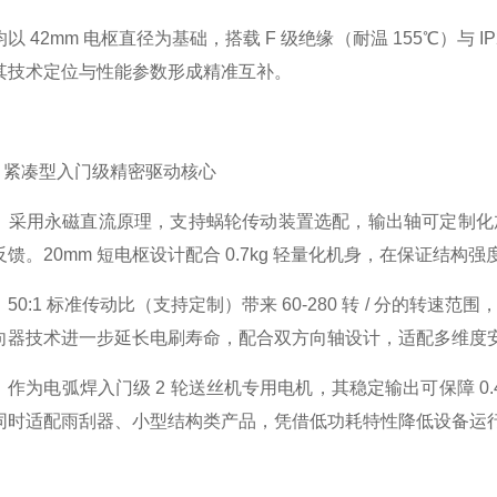
以 42mm 电枢直径为基础，搭载 F 级绝缘（耐温 155℃）与 I
其技术定位与性能参数形成精准互补。
0：紧凑型入门级精密驱动核心
：采用永磁直流原理，支持蜗轮传动装置选配，输出轴可定制化加工
馈。20mm 短电枢设计配合 0.7kg 轻量化机身，在保证结构
50:1 标准传动比（支持定制）带来 60-280 转 / 分的
向器技术进一步延长电刷寿命，配合双方向轴设计，适配多维度
作为电弧焊入门级 2 轮送丝机专用电机，其稳定输出可保障 0.
同时适配雨刮器、小型结构类产品，凭借低功耗特性降低设备运