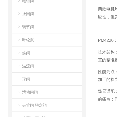
电磁阀
两款电机均
止回阀
应性，但
调节阀
叶轮泵
PM422
技术架构
蝶阀
置的精准反
溢流阀
性能亮点：
球阀
加工的换
场景适配：
滑动闸阀
的痛点；
夹管阀 锁定阀