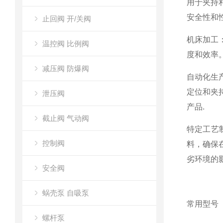
用于夹持
安全性和
止回阀 开/关阀
机床加工
温控阀 比例阀
度和效率
减压阀 防爆阀
自动化生
定位和夹
泄压阀
产品.
截止阀 气动阀
特定工艺
控制阀
料，确保
劣环境的
安全阀
蜗壳泵 自吸泵
常用型号
螺杆泵