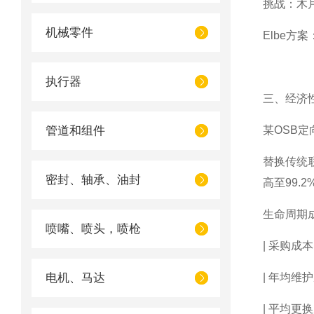
挑战：木
机械零件
Elbe
执行器
三、经济
管道和组件
某OSB
替换传统联
密封、轴承、油封
高至99.
生命周期成本（
喷嘴、喷头，喷枪
| 采购成本 | 
电机、马达
| 年均维护成
| 平均更换周