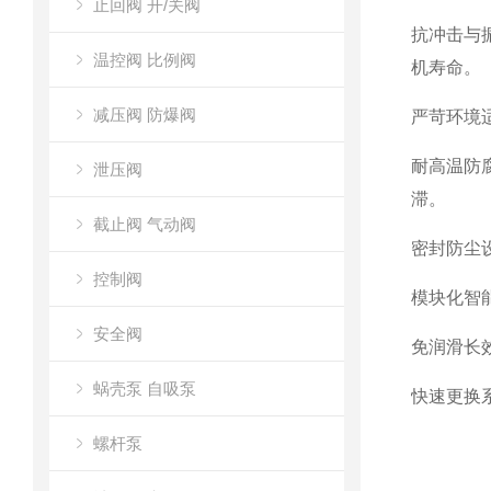
止回阀 开/关阀
抗冲击与
温控阀 比例阀
机寿命。
减压阀 防爆阀
严苛环境
耐高温防
泄压阀
滞。
截止阀 气动阀
密封防尘
控制阀
模块化智
安全阀
免润滑长
蜗壳泵 自吸泵
快速更换
螺杆泵