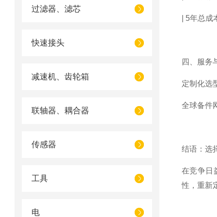
过滤器、滤芯
| 5年总成本 
快速接头
四、服务
减速机、齿轮箱
定制化选
全球备件
联轴器、耦合器
传感器
结语：选择E
在竞争日益
工具
性，重新
电