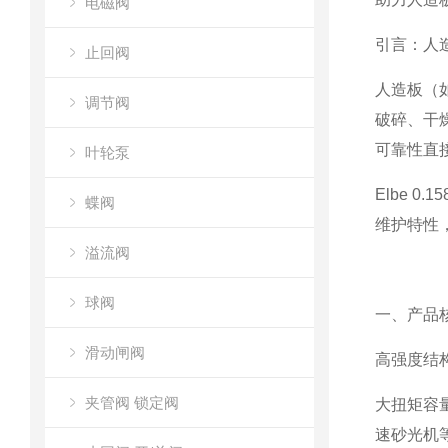
电磁阀
引言：人
止回阀
人造板（
调节阀
破碎、干
可靠性直
叶轮泵
Elbe 
蝶阀
维护特性
溢流阀
球阀
一、产品
滑动闸阀
高强度结
夹管阀 锁定阀
大扭矩容
速砂光机