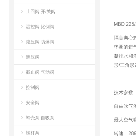
止回阀 开/关阀
MBD 225/
温控阀 比例阀
隔音离心
减压阀 防爆阀
垫圈的进
凝排水和滴
泄压阀
形/三角
截止阀 气动阀
控制阀
技术参数
安全阀
自由吹气流量
蜗壳泵 自吸泵
最大空气噪
螺杆泵
转速：2890