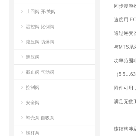
同步漫游
止回阀 开/关阀
速度用IE
温控阀 比例阀
通过逆变
减压阀 防爆阀
与MTS
泄压阀
功率范围
截止阀 气动阀
（5.5…
控制阀
附件可用，
满足无数
安全阀
蜗壳泵 自吸泵
该结构涉
螺杆泵