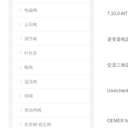
电磁阀
7.10.0-
止回阀
调节阀
逆变器电
叶轮泵
交流三相
蝶阀
溢流阀
Umricht
球阀
滑动闸阀
OEMER
夹管阀 锁定阀