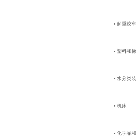
▪ 起重绞
▪ 塑料和
▪ 水分类
▪ 机床
▪ 化学品