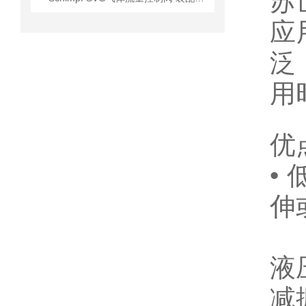
苏
应
泛
用
优
•
伸
液
减