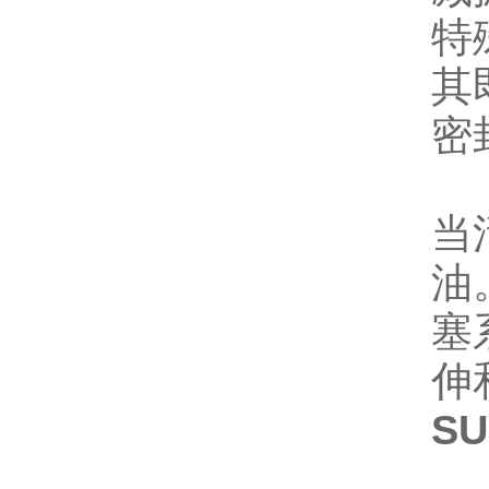
特
其
密
当
油
塞
伸
S