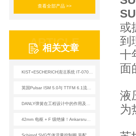
S
查看全部产品 >>
SU
或
到
ARTICLE
相关文章
十
面
KIST+ESCHERICH清洁系统 IT-0700-03系列应用介绍
英国Pulsar ISM 5.0与 TTFM 6.1流量计技术解析
液
DANLY弹簧在工程设计中的作用及提高生产效率和产品质量方法
为
42mm 电枢 + F 级绝缘！Ankarsrum两款减速直流电机，拆解精密驱动技术详情
Schimpf SVG气体流量控制阀 装配要求