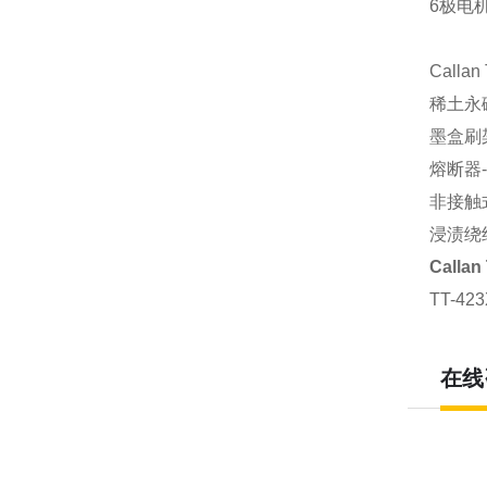
6极电
Calla
稀土永
墨盒刷
熔断器
非接触
浸渍绕组
Calla
TT-4
在线