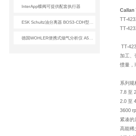
InterApp蝶阀可提供配套执行器
Calla
TT-4
ESK Schultz油分离器 BOS3-CDH型号技术参数分析
TT-4
德国WOHLER便携式烟气分析仪 A550技术应用指南
TT-
加工、
惯量，理
系列规
7.8 至
2.0 至 
3600 
紧凑的
高能稀