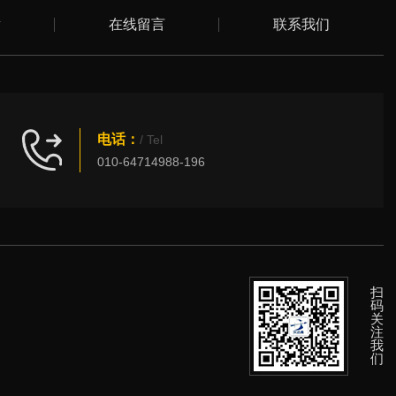
章
在线留言
联系我们
电话：
/ Tel
010-64714988-196
扫
码
关
注
我
们