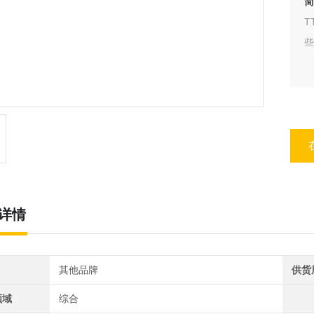
简
T
些
详情
其他品牌
供货
领域
综合