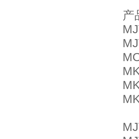
产
MJ
MJ
MO
M
M
M
M