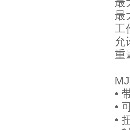
最
最
工
允
重量
M
•
•
• 