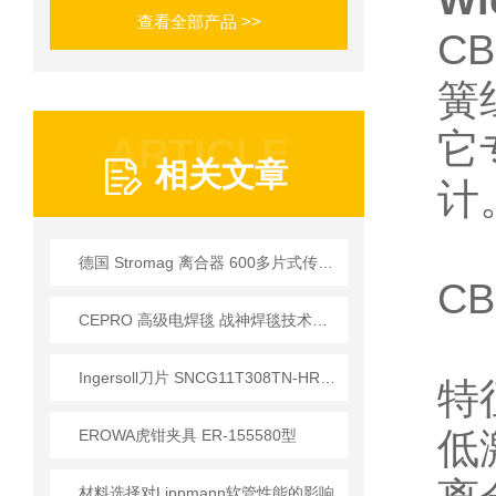
Wi
查看全部产品 >>
C
簧
它
ARTICLE
相关文章
计
德国 Stromag 离合器 600多片式传动 适配重载工况 抗振动
C
CEPRO 高级电焊毯 战神焊毯技术说明
Ingersoll刀片 SNCG11T308TN-HR提供
特
低
EROWA虎钳夹具 ER-155580型
材料选择对Lippmann软管性能的影响