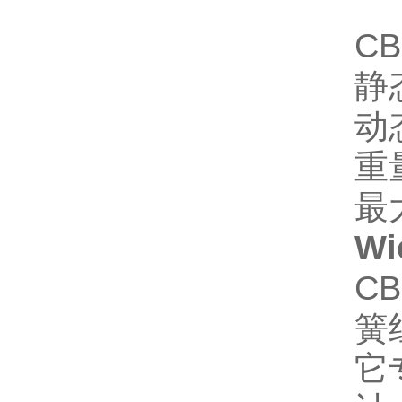
C
静
动
重
最
Wi
C
簧
它