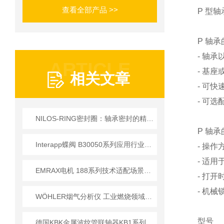
查看全部产品 >>
P 型
P 轴
- 轴
ARTICLE
- 基
相关文章
- 可
- 可
NILOS-RING密封圈：轴承密封的精密防护部件​
P 轴
Interapp蝶阀 B30050系列应用行业介绍
- 操作
- 适
EMRAX电机 188系列技术适配场景及核心参数详解
- 打
- 机
WÖHLER烟气分析仪 工业燃烧领域应用技术详解
型号
德国KBK金属波纹管联轴器KB1系列的安装操作说明