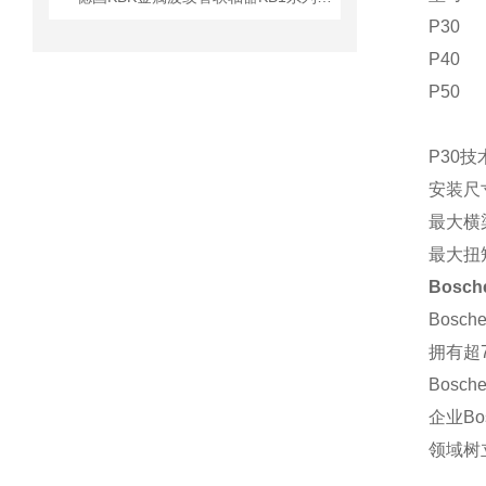
P30
P40
P50
P30技
安装尺寸
最大横梁
最大扭矩
Bosc
Bos
拥有超
Bosc
企业B
领域树