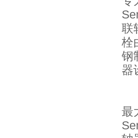
专
S
联
栓
钢
器
最大
S