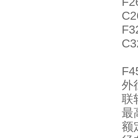
F2
C2
F3
C3
F
外
联
最高
额