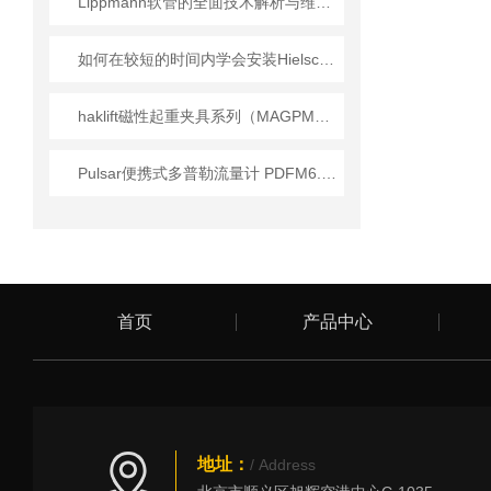
Lippmann软管的全面技术解析与维护更换实务
如何在较短的时间内学会安装Hielscher超声波均质器？
haklift磁性起重夹具系列（MAGPML/LTVABT 型号）技术规格与安全规范详解
Pulsar便携式多普勒流量计 PDFM6.1系列工作原理解析
首页
产品中心
地址：
/ Address