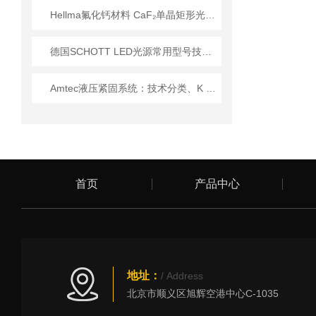
Hellma氟化钙材料 CaF₂单晶矩形光学元件 技术特性与应用解析
德国SCHOTT LED光源常用型号技术参数一览
Amtec液压紧固系统：技术分类、K 系列深度解析与主流型号指南
首页
产品中心
地址：
/ Address
北京市顺义区旭辉空港中心C-1035