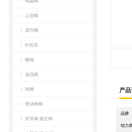
电磁阀
止回阀
调节阀
叶轮泵
蝶阀
溢流阀
球阀
产品
滑动闸阀
品牌
夹管阀 锁定阀
动力