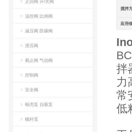
止回阀 开/关阀
搅拌
温控阀 比例阀
应用
减压阀 防爆阀
I
泄压阀
B
截止阀 气动阀
拌
控制阀
力
安全阀
常
蜗壳泵 自吸泵
低
螺杆泵