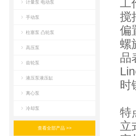
工
计量泵 电动泵
搅
手动泵
偏
柱塞泵 凸轮泵
螺
高压泵
品
齿轮泵
L
液压泵液压缸
时
离心泵
冷却泵
特
立
查看全部产品 >>