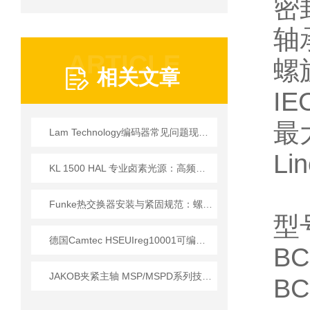
密
轴
ARTICLE
螺
相关文章
IE
最
Lam Technology编码器常见问题现象、原因与排除方法
Li
KL 1500 HAL 专业卤素光源：高频驱动与全光谱设计的技术实现
Funke热交换器安装与紧固规范：螺栓扭矩顺序与密封垫更换的实操细节
型
德国Camtec HSEUIreg10001可编程直流电源技术解析
BC
JAKOB夹紧主轴 MSP/MSPD系列技术详情
BC