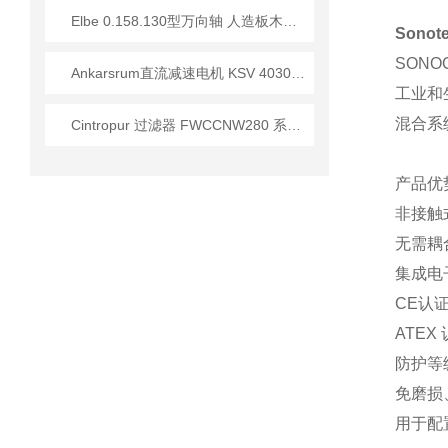
Elbe 0.158.130型万向轴 人造板木材加工行业应用分析
Sono
SONO
Ankarsrum直流减速电机 KSV 4030/871系列应用技术手册
工业和
混合系
Cintropur 过滤器 FWCCNW280 系列的操作说明
产品优
非接触
无需耦
集成电
CE认
ATEX
防护等级
免磨损
用于配