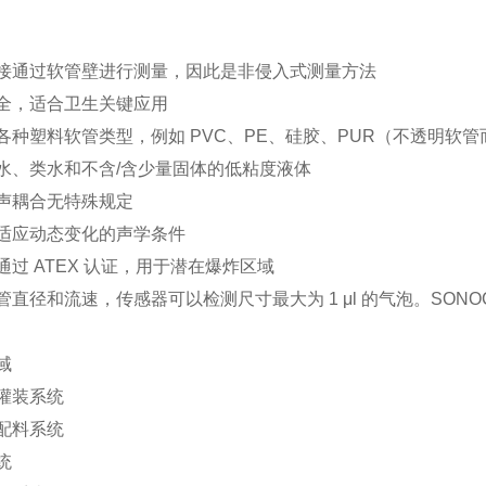
接通过软管壁进行测量，因此是非侵入式测量方法
全，适合卫生关键应用
各种塑料软管类型，例如 PVC、PE、硅胶、PUR（不透明软
水、类水和不含/含少量固体的低粘度液体
声耦合无特殊规定
适应动态变化的声学条件
通过 ATEX 认证，用于潜在爆炸区域
直径和流速，传感器可以检测尺寸最大为 1 μl 的气泡。SONOCH
域
灌装系统
配料系统
统