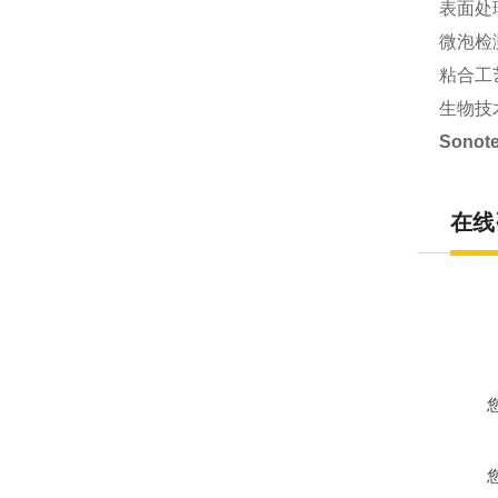
表面处
微泡检
粘合工
生物技
Sono
在线