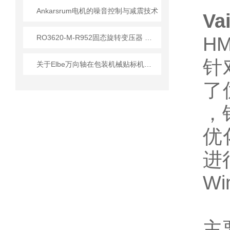
Ankarsrum电机的噪音控制与减震技术
V
RO3620-M-R952固态旋转变压器 技术原理与应用解析
H
针
关于Elbe万向轴在包装机械贴标机应用的详细介绍
了
，
优
进
Wi
主