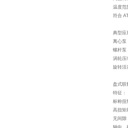
温度范围 
符合 AT
典型应
离心泵
螺杆泵
涡轮压
旋转活
盘式联轴
特征：
标称扭矩
高扭矩
无间隙
轴向、