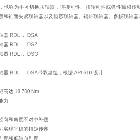
，也称为不可切换联轴器，连接刚性、扭转刚性或弹性轴和传
偿和锥面夹紧联轴器以及齿形联轴器、钢带联轴器、多板联轴器
器 RDL … DSA
器 RDL … DSZ
器 RDL … DSO
器 RDL … DSA带双盘组，根据 API 610 设计
高达 18 700 Nm
能力
径向和角度不对中补偿
可实现平稳的扭矩传递
刚度和低轴向刚度