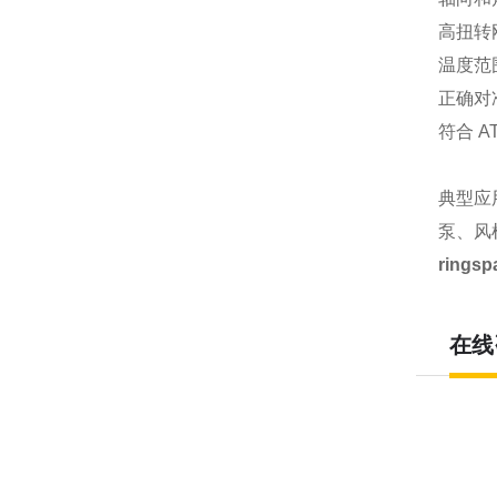
高扭转
温度范围 
正确对
符合 AT
典型应
泵、风
ring
在线