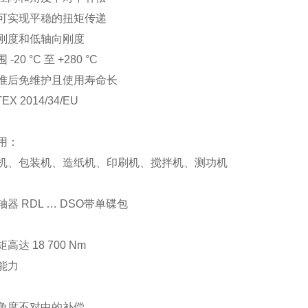
可实现平稳的扭矩传递
刚度和低轴向刚度
-20 °C 至 +280 °C
准后免维护且使用寿命长
EX 2014/34/EU
用：
机、包装机、造纸机、印刷机、搅拌机、测功机
器 RDL … DSO带单碟包
高达 18 700 Nm
能力
角度不对中的补偿