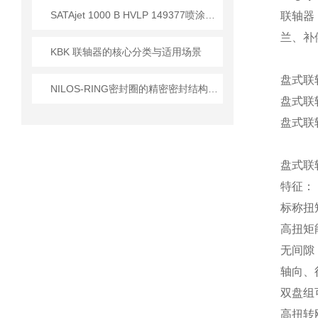
SATAjet 1000 B HVLP 149377喷涂设备应用技术简介
联轴器
兰、补
KBK 联轴器的核心分类与适用场景
盘式联轴
NILOS-RING密封圈的精密密封结构设计解析与规范化安装维护策略
盘式联轴
盘式联轴
盘式联轴
特征：
标称扭矩
高扭矩
无间隙
轴向、
双盘组
高扭转