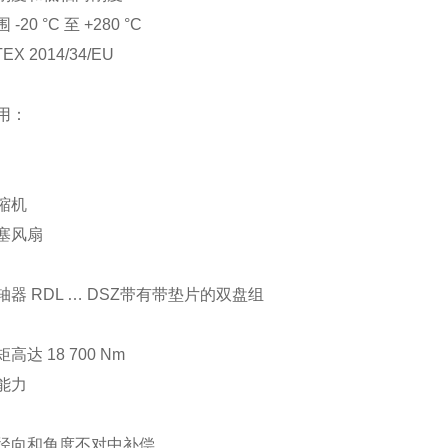
-20 °C 至 +280 °C
EX 2014/34/EU
用：
缩机
塞风扇
器 RDL … DSZ带有带垫片的双盘组
高达 18 700 Nm
能力
径向和角度不对中补偿