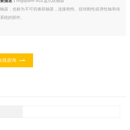
要描述：
ringspann RDL盘式联轴器
联轴器，也称为不可切换联轴器，连接刚性、扭转刚性或弹性轴和传
系统的部件。
在线咨询