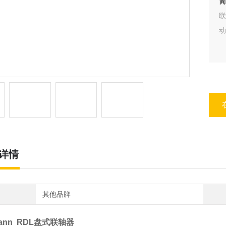
简
动
详情
其他品牌
spann RDL盘式联轴器