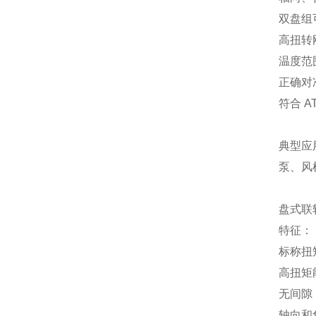
双盘组
高扭转
温度范围 
正确对
符合 AT
典型应
泵、风
盘式联轴
特征：
标称扭矩
高扭矩
无间隙
轴向和