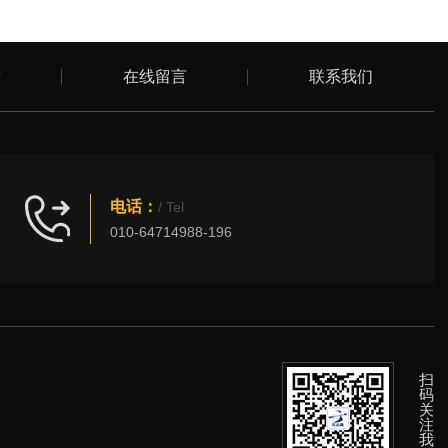
章
在线留言
联系我们
电话：
/ Tel
010-64714988-196
扫
码
关
注
我