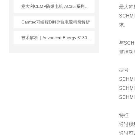
意大利CEMP防爆电机 AC35r系列技术优势及应用
最大冲
SCHM
Camtec可编程DIN导轨电源精简解析
求。
技术解析｜Advanced Energy 61300043：RF场景专用精密电源
与SCH
监控功
型号
SCHM
SCHM
SCHM
特征
通过模
通过可