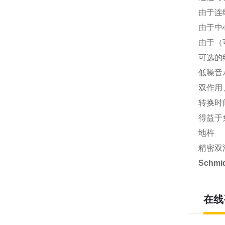
由于连
由于中
由于（
可选的
低噪音水平
双作用
转换时
得益于
地杵
精密双
Schm
在线