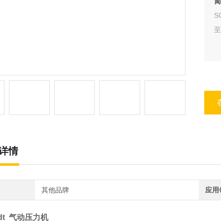
简
S
至
详情
其他品牌
应用
idt 气动压力机