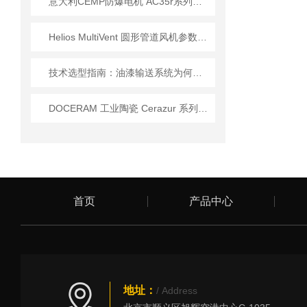
意大利CEMP防爆电机 AC35r系列技术优势及应用
Helios MultiVent 圆形管道风机参数数据
技术选型指南：油漆输送系统为何优先选 Elaflex ROTEX 膨胀节？
DOCERAM 工业陶瓷 Cerazur 系列应用
首页
产品中心
地址：
/ Address