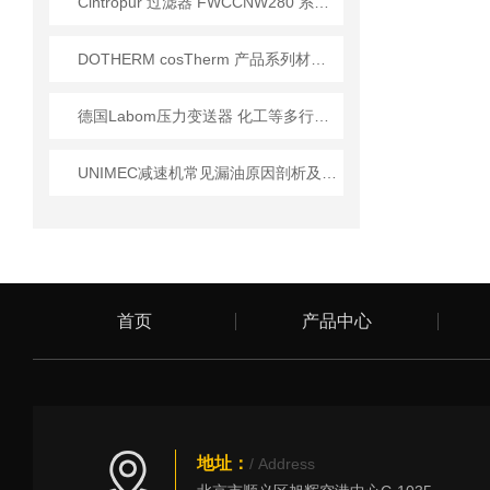
Cintropur 过滤器 FWCCNW280 系列的操作说明
DOTHERM cosTherm 产品系列材料 温度200°C-700°C
德国Labom压力变送器 化工等多行业严苛工况专用
UNIMEC减速机常见漏油原因剖析及双唇密封圈、迷宫密封改造方案
首页
产品中心
地址：
/ Address