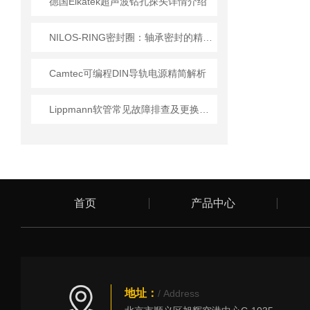
德国Elkatek超声波钻孔探头详情介绍
NILOS-RING密封圈：轴承密封的精密防护部件​
Camtec可编程DIN导轨电源精简解析
Lippmann软管常见故障排查及更换标准指南
首页
产品中心
地址：
/ Address