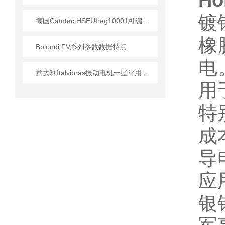
Ho
镀
德国Camtec HSEUIreg10001可编程直流电源技术解析
橡
Bolondi FV系列参数数据特点
电
意大利Italvibras振动电机一些常用型号及参数
用
特
成
导
应
银