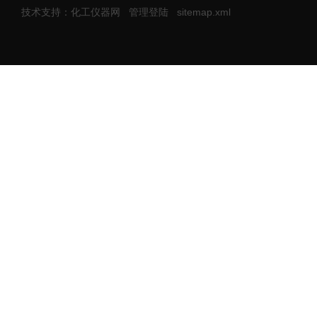
技术支持：化工仪器网
管理登陆
sitemap.xml