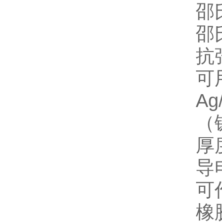
邵
邵
抗
可
A
（
厚
导
可
橡