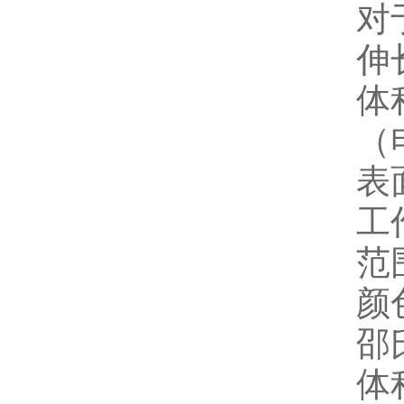
对
伸
体
（
表
工
范
颜
邵氏
体