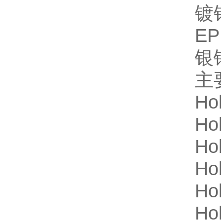
镀
E
银
主
Hol
Hol
Hol
Hol
Hol
Hol