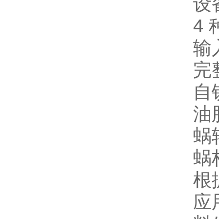
设
4
输入
完
自
油
蜗
蜗
根据
应