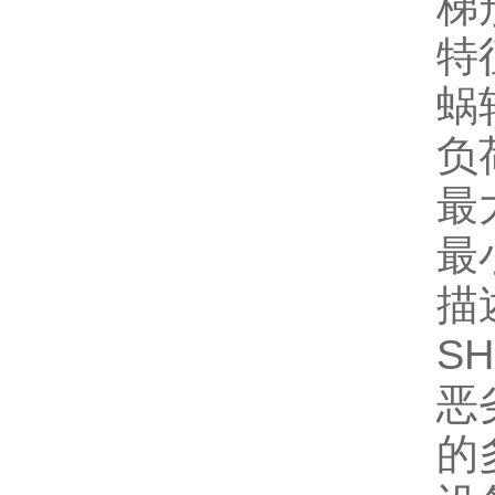
梯
特
蜗
负
最大
最
描
S
恶
的