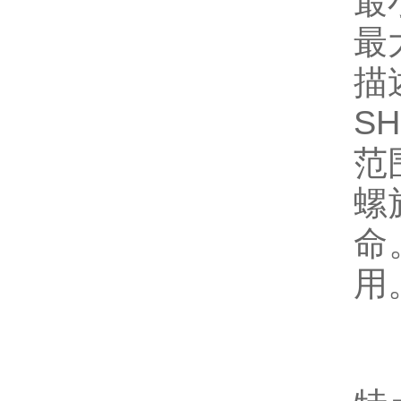
最
最大
描
S
范围
螺
命
用