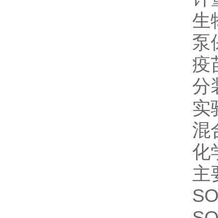
生
泵
疫
分
实
混
化
主
SO
SO