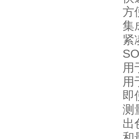
方
集
紧
SO
用
用
即
测
出
和