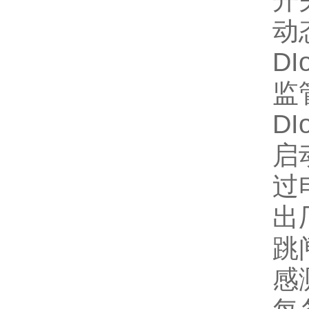
开关
动
DI
监
DI
启动
过
出厂
跳
感