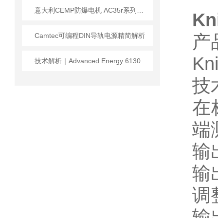
意大利CEMP防爆电机 AC35r系列技术优势及应用
K
Camtec可编程DIN导轨电源精简解析
产
Kn
技术解析｜Advanced Energy 61300043：RF场景专用精密电源
技
在
端
输
输出
调
输