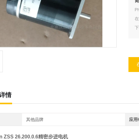
简
P
在
下
精
详情
其他品牌
应用
on ZSS 26.200.0.6精密步进电机