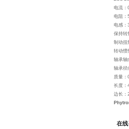
电流：0
电阻：5
电感：3
保持转
制动扭矩
转动惯性：
轴承轴
轴承径
质量：0
长度：4
边长：2
Phytr
在线