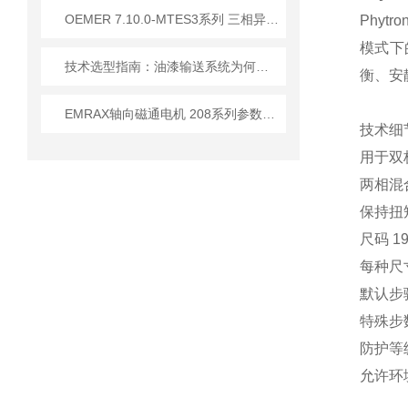
OEMER 7.10.0-MTES3系列 三相异步电动机 技术优势
Phyt
模式下
技术选型指南：油漆输送系统为何优先选 Elaflex ROTEX 膨胀节？
衡、安
EMRAX轴向磁通电机 208系列参数介绍
技术细
用于双
两相混
保持扭矩从
尺码 19
每种尺
默认步骤
特殊步数
防护等级
允许环境温