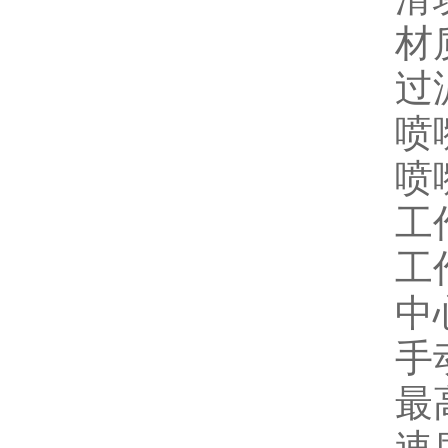
材质
过滤
喷
喷
工
工
中
手
最