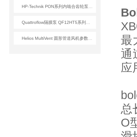
HP-Technik PON系列内啮合齿轮泵在燃烧器系统中的核心应用
B
Quattroflow隔膜泵 QF12HT5系列技术特性与工业应用解析
X
最大
Helios MultiVent 圆形管道风机参数数据
通
应
b
总
O
滑