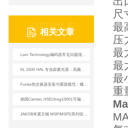
出口
尺寸
ARTICLE
最
相关文章
压
最
Lam Technology编码器常见问题现象、原因与排除方法
最
KL 1500 HAL 专业卤素光源：高频驱动与全光谱设计的技术实现
最
Funke热交换器安装与紧固规范：螺栓扭矩顺序与密封垫更换的实操细节
重量
德国Camtec HSEUIreg10001可编程直流电源技术解析
Ma
M
JAKOB夹紧主轴 MSP/MSPD系列技术详情