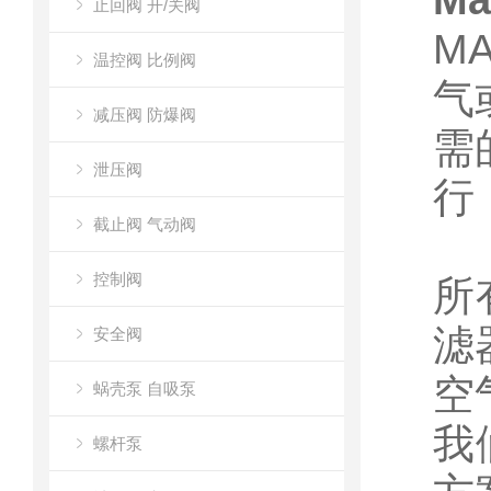
Ma
止回阀 开/关阀
M
温控阀 比例阀
气
减压阀 防爆阀
需
泄压阀
行
截止阀 气动阀
控制阀
所
滤
安全阀
空
蜗壳泵 自吸泵
我
螺杆泵