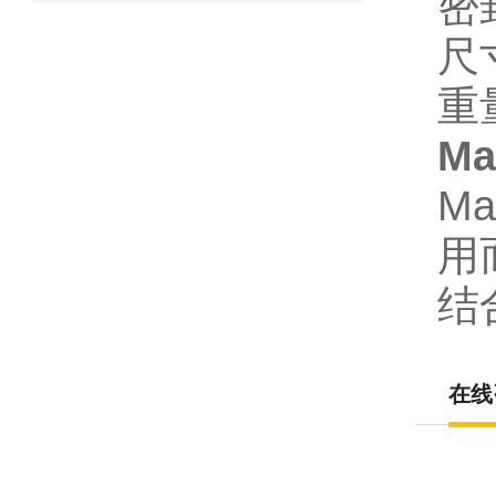
密
尺寸
重
M
M
用
结
在线