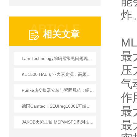
能
炸
ARTICLE
相关文章
M
最
Lam Technology编码器常见问题现象、原因与排除方法
压
KL 1500 HAL 专业卤素光源：高频驱动与全光谱设计的技术实现
气
Funke热交换器安装与紧固规范：螺栓扭矩顺序与密封垫更换的实操细节
作
德国Camtec HSEUIreg10001可编程直流电源技术解析
最
最
JAKOB夹紧主轴 MSP/MSPD系列技术详情