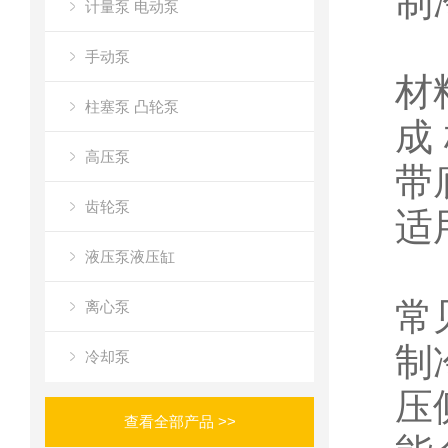
制
计量泵 电动泵
手动泵
材
柱塞泵 凸轮泵
成
高压泵
带
齿轮泵
适用
液压泵液压缸
常
离心泵
制
冷却泵
压
查看全部产品 >>