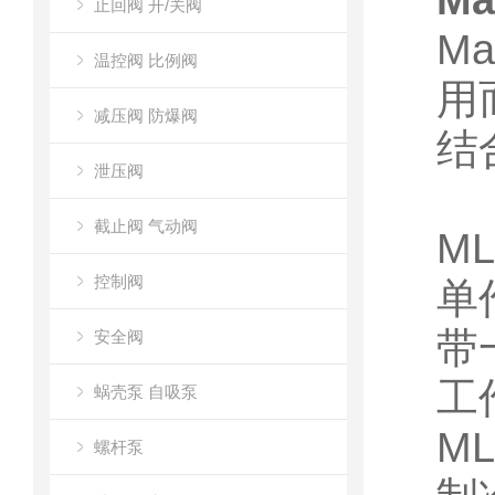
M
止回阀 开/关阀
M
温控阀 比例阀
用
减压阀 防爆阀
结
泄压阀
截止阀 气动阀
ML
控制阀
单
带
安全阀
工作
蜗壳泵 自吸泵
M
螺杆泵