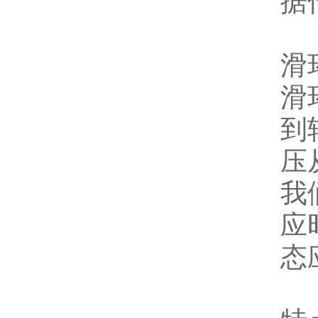
据
滑
滑
到
压
我
应
态