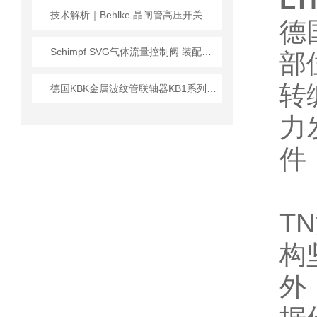
LT
技术解析｜Behlke 晶闸管高压开关 80-200-SCR：TTL 触发下的高压切换利器
德国
Schimpf SVG气体流量控制阀 装配要求
部
转
德国KBK金属波纹管联轴器KB1系列的安装操作说明
力
件
T
构
外