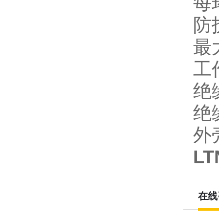
每
防护
最
工作
绝
绝
外
LT
在线