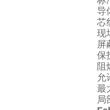
标准
导
芯
现
屏
保
阻燃
允
最
局