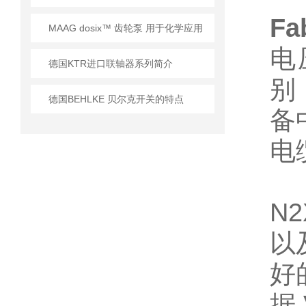
Fa
MAAG dosix™ 齿轮泵 用于化学应用
电
德国KTR进口联轴器系列简介
别
德国BEHLKE 贝尔克开关的特点
备
电
N
以
好
据