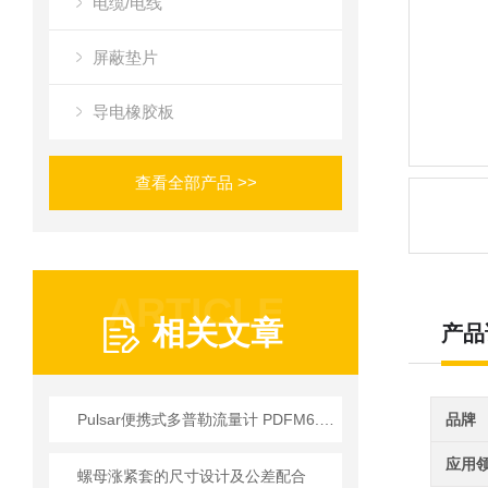
电缆/电线
屏蔽垫片
导电橡胶板
查看全部产品 >>
ARTICLE
相关文章
产品
Pulsar便携式多普勒流量计 PDFM6.1系列工作原理解析
品牌
应用
螺母涨紧套的尺寸设计及公差配合