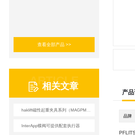
查看全部产品 >>
ARTICLE
相关文章
产品
haklift磁性起重夹具系列（MAGPML/LTVABT 型号）技术规格与安全规范详解
品牌
InterApp蝶阀可提供配套执行器
PFLI