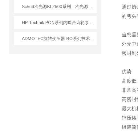
Schott冷光源KL2500系列：冷光源的节能与性能平衡
通过协
的弯头
HP-Technik PON系列内啮合齿轮泵在燃烧器系统中的核心应用
当您需
ADMOTEC旋转变压器 RO系列技术参数详情
外壳中
密封到
优势
高度低
非常高
高密封性
最大机
锌压铸
组装简