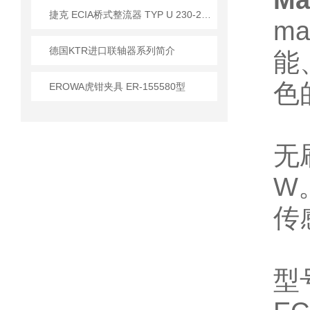
Ma
​捷克 ECIA桥式整流器 TYP U 230-230V/1A 应用
m
德国KTR进口联轴器系列简介
能
色
EROWA虎钳夹具 ER-155580型
无
W
传
型