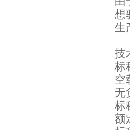
由
想
生
技
标
空
无
标
额