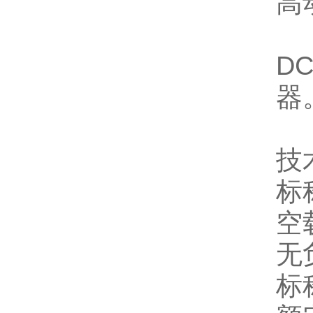
高
D
器
技
标
空
无
标