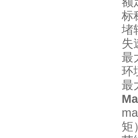
额
标
堵
失
最
环境
最
M
m
矩