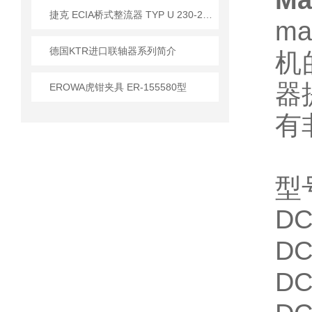
M
​捷克 ECIA桥式整流器 TYP U 230-230V/1A 应用
m
德国KTR进口联轴器系列简介
机
器
EROWA虎钳夹具 ER-155580型
有
型
DC
DC
DC